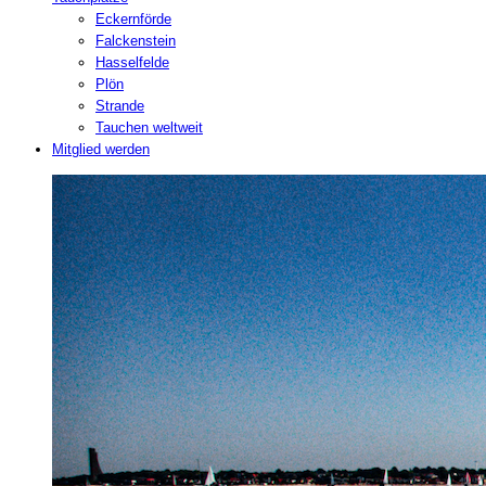
Eckernförde
Falckenstein
Hasselfelde
Plön
Strande
Tauchen weltweit
Mitglied werden