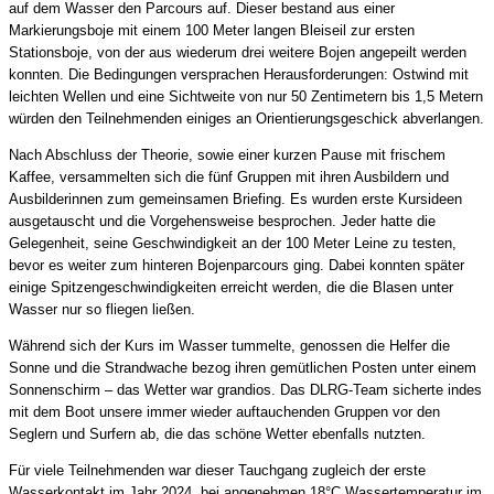
auf dem Wasser den Parcours auf. Dieser bestand aus einer
Markierungsboje mit einem 100 Meter langen Bleiseil zur ersten
Stationsboje, von der aus wiederum drei weitere Bojen angepeilt werden
konnten. Die Bedingungen versprachen Herausforderungen: Ostwind mit
leichten Wellen und eine Sichtweite von nur 50 Zentimetern bis 1,5 Metern
würden den Teilnehmenden einiges an Orientierungsgeschick abverlangen.
Nach Abschluss der Theorie, sowie einer kurzen Pause mit frischem
Kaffee, versammelten sich die fünf Gruppen mit ihren Ausbildern und
Ausbilderinnen zum gemeinsamen Briefing. Es wurden erste Kursideen
ausgetauscht und die Vorgehensweise besprochen. Jeder hatte die
Gelegenheit, seine Geschwindigkeit an der 100 Meter Leine zu testen,
bevor es weiter zum hinteren Bojenparcours ging. Dabei konnten später
einige Spitzengeschwindigkeiten erreicht werden, die die Blasen unter
Wasser nur so fliegen ließen.
Während sich der Kurs im Wasser tummelte, genossen die Helfer die
Sonne und die Strandwache bezog ihren gemütlichen Posten unter einem
Sonnenschirm – das Wetter war grandios. Das DLRG-Team sicherte indes
mit dem Boot unsere immer wieder auftauchenden Gruppen vor den
Seglern und Surfern ab, die das schöne Wetter ebenfalls nutzten.
Für viele Teilnehmenden war dieser Tauchgang zugleich der erste
Wasserkontakt im Jahr 2024, bei angenehmen 18°C Wassertemperatur im