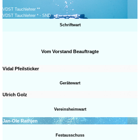
VDST Tauchlehrer **
VDST Tauchlehrer * - SND
Schriftwart
Vom Vorstand Beauftragte
Vidal Pfeilsticker
Gerätewart
Ulrich Golz
Vereinsheimwart
Jan-Ole Rathjen
Festausschuss