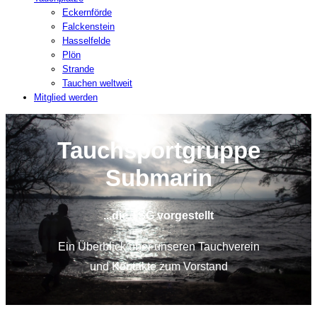
Eckernförde
Falckenstein
Hasselfelde
Plön
Strande
Tauchen weltweit
Mitglied werden
Tauchsportgruppe
Submarin
...die TSG vorgestellt
Ein Überblick über unseren Tauchverein
und Kontakte zum Vorstand