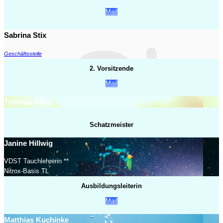
Mail
Sabrina Stix
Geschäftsstelle
2. Vorsitzende
Mail
Thomas Görs
Schatzmeister
Janine Hillwig
VDST Tauchlehrerin **
Nitrox-Basis TL
Ausbildungsleiterin
Mail
Matthias Kuchinke